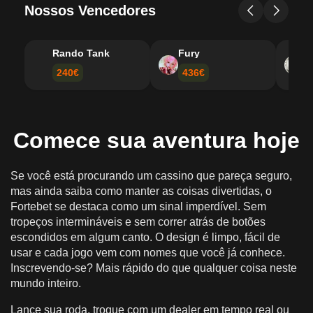
Nossos Vencedores
Jogue a qualquer hora e em qualquer lugar com
o aplicativo móvel Fortebet Casino
Rando Tank
Fury
T
Precisa de ajuda? O suporte da Fortebet
240€
436€
português está sempre aqui para você
Comece sua aventura hoje
Se você está procurando um cassino que pareça seguro,
mas ainda saiba como manter as coisas divertidas, o
Fortebet se destaca como um sinal imperdível. Sem
tropeços intermináveis e sem correr atrás de botões
escondidos em algum canto. O design é limpo, fácil de
usar e cada jogo vem com nomes que você já conhece.
Inscrevendo-se? Mais rápido do que qualquer coisa neste
mundo inteiro.
Lance sua roda, troque com um dealer em tempo real ou