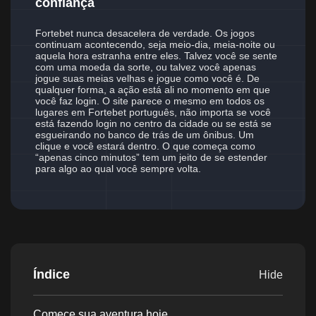
confiança
Fortebet nunca desacelera de verdade. Os jogos
continuam acontecendo, seja meio-dia, meia-noite ou
aquela hora estranha entre eles. Talvez você se sente
com uma moeda da sorte, ou talvez você apenas
jogue suas meias velhas e jogue como você é. De
qualquer forma, a ação está ali no momento em que
você faz login. O site parece o mesmo em todos os
lugares em Fortebet português, não importa se você
está fazendo login no centro da cidade ou se está se
esgueirando no banco de trás de um ônibus. Um
clique e você estará dentro. O que começa como
“apenas cinco minutos” tem um jeito de se estender
para algo ao qual você sempre volta.
Índice
Hide
Comece sua aventura hoje