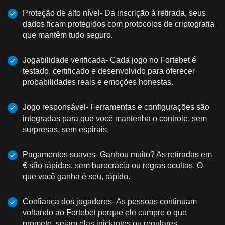
Proteção de alto nível- Da inscrição à retirada, seus
dados ficam protegidos com protocolos de criptografia
que mantêm tudo seguro.
Jogabilidade verificada- Cada jogo no Fortebet é
testado, certificado e desenvolvido para oferecer
probabilidades reais e emoções honestas.
Jogo responsável- Ferramentas e configurações são
integradas para que você mantenha o controle, sem
surpresas, sem espirais.
Pagamentos suaves- Ganhou muito? As retiradas em
€ são rápidas, sem burocracia ou regras ocultas. O
que você ganha é seu, rápido.
Confiança dos jogadores- As pessoas continuam
voltando ao Fortebet porque ele cumpre o que
promete, sejam elas iniciantes ou regulares.