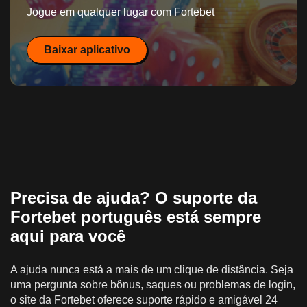
Jogue em qualquer lugar com Fortebet
Baixar aplicativo
Precisa de ajuda? O suporte da
Fortebet português está sempre
aqui para você
A ajuda nunca está a mais de um clique de distância. Seja
uma pergunta sobre bônus, saques ou problemas de login,
o site da Fortebet oferece suporte rápido e amigável 24