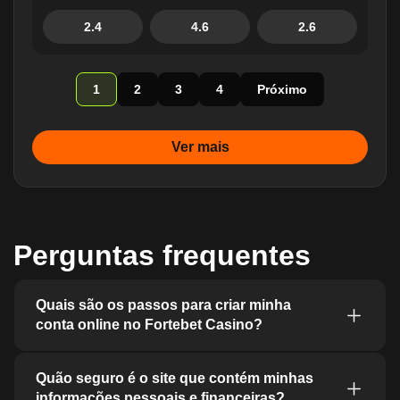
2.4
4.6
2.6
1
2
3
4
Próximo
Ver mais
Perguntas frequentes
Quais são os passos para criar minha
conta online no Fortebet Casino?
Quão seguro é o site que contém minhas
informações pessoais e financeiras?