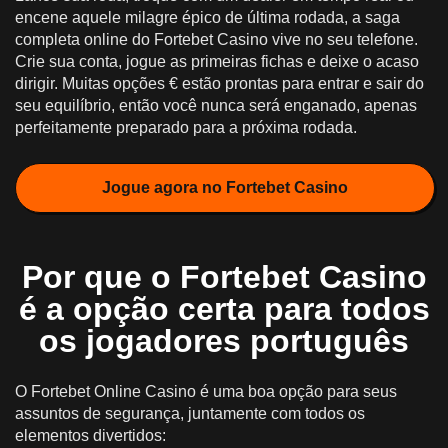
encene aquele milagre épico de última rodada, a saga
completa online do Fortebet Casino vive no seu telefone.
Crie sua conta, jogue as primeiras fichas e deixe o acaso
dirigir. Muitas opções € estão prontas para entrar e sair do
seu equilíbrio, então você nunca será enganado, apenas
perfeitamente preparado para a próxima rodada.
Jogue agora no Fortebet Casino
Por que o Fortebet Casino
é a opção certa para todos
os jogadores português
O Fortebet Online Casino é uma boa opção para seus
assuntos de segurança, juntamente com todos os
elementos divertidos: