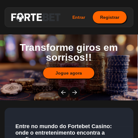
Entrar
Registrar
Transforme giros em
sorrisos!!
Jogue agora
Entre no mundo do Fortebet Casino:
onde o entretenimento encontra a