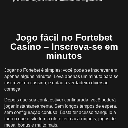
Jogo fácil no Fortebet
Casino – Inscreva-se em
minutos
Jogar no Fortebet é simples; você pode se inscrever em
apenas alguns minutos. Leva apenas um minuto para se
inscrever no cassino, e então a verdadeira diversão
começa.
Depois que sua conta estiver configurada, você poderá
jogar instantaneamente. Sem longos tempos de espera,
sem configuração confusa. Basta ter acesso tranquilo a
tudo o que o site tem a oferecer: caça-níqueis, jogos de
mesa, bônus e muito mais.