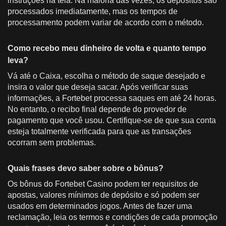
instruções na tela. Na maioria das vezes, os depósitos são
processados imediatamente, mas os tempos de
processamento podem variar de acordo com o método.
Como recebo meu dinheiro de volta e quanto tempo
leva?
Vá até o Caixa, escolha o método de saque desejado e
insira o valor que deseja sacar. Após verificar suas
informações, a Fortebet processa saques em até 24 horas.
No entanto, o recibo final depende do provedor de
pagamento que você usou. Certifique-se de que sua conta
esteja totalmente verificada para que as transações
ocorram sem problemas.
Quais frases devo saber sobre o bônus?
Os bônus do Fortebet Casino podem ter requisitos de
apostas, valores mínimos de depósito e só podem ser
usados em determinados jogos. Antes de fazer uma
reclamação, leia os termos e condições de cada promoção