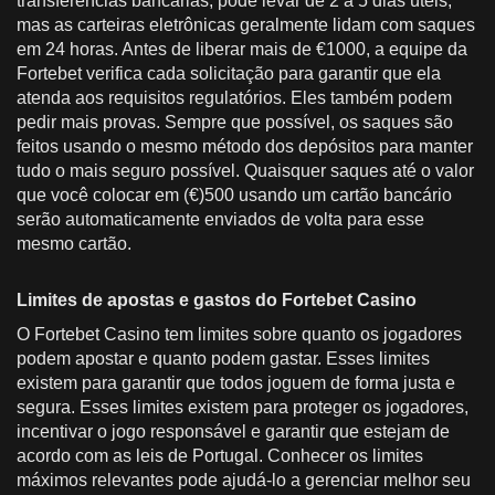
transferências bancárias, pode levar de 2 a 5 dias úteis,
mas as carteiras eletrônicas geralmente lidam com saques
em 24 horas. Antes de liberar mais de €1000, a equipe da
Fortebet verifica cada solicitação para garantir que ela
atenda aos requisitos regulatórios. Eles também podem
pedir mais provas. Sempre que possível, os saques são
feitos usando o mesmo método dos depósitos para manter
tudo o mais seguro possível. Quaisquer saques até o valor
que você colocar em (€)500 usando um cartão bancário
serão automaticamente enviados de volta para esse
mesmo cartão.
Limites de apostas e gastos do Fortebet Casino
O Fortebet Casino tem limites sobre quanto os jogadores
podem apostar e quanto podem gastar. Esses limites
existem para garantir que todos joguem de forma justa e
segura. Esses limites existem para proteger os jogadores,
incentivar o jogo responsável e garantir que estejam de
acordo com as leis de Portugal. Conhecer os limites
máximos relevantes pode ajudá-lo a gerenciar melhor seu