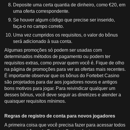
Deposite uma certa quantia de dinheiro, como €20, em
uma oferta correspondente.
Se houver algum código que precise ser inserido,
faça-o no campo correto.
Uma vez cumpridos os requisitos, o valor do bônus
será adicionado à sua conta.
Algumas promoções só podem ser usadas com
determinados métodos de pagamento ou podem ter
requisitos extras, como provar quem você é. Fique de olho
na página de promoções para ver as ofertas mais recentes.
É importante observar que os bônus do Fortebet Casino
são projetados para dar aos jogadores novos e antigos
bons motivos para jogar. Para reivindicar qualquer um
desses bônus, você deve seguir as diretrizes e atender a
quaisquer requisitos mínimos.
Regras de registro de conta para novos jogadores
A primeira coisa que você precisa fazer para acessar todos