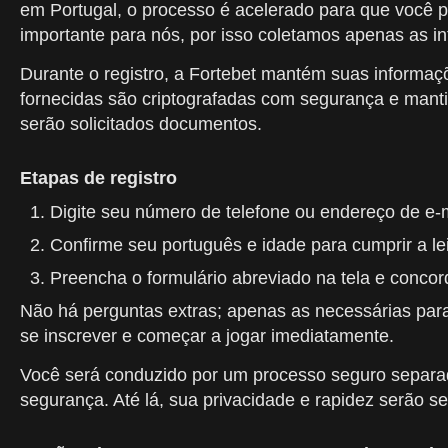
em Portugal, o processo é acelerado para que você p
importante para nós, por isso coletamos apenas as i
Durante o registro, a Fortebet mantém suas informaç
fornecidas são criptografadas com segurança e manti
serão solicitados documentos.
Etapas de registro
Digite seu número de telefone ou endereço de e-m
Confirme seu português e idade para cumprir a lei
Preencha o formulário abreviado na tela e concord
Não há perguntas extras; apenas as necessárias pa
se inscrever e começar a jogar imediatamente.
Você será conduzido por um processo seguro separado
segurança. Até lá, sua privacidade e rapidez serão s