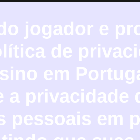
do jogador e pr
lítica de privac
sino em Portuga
 a privacidade 
s pessoais em p