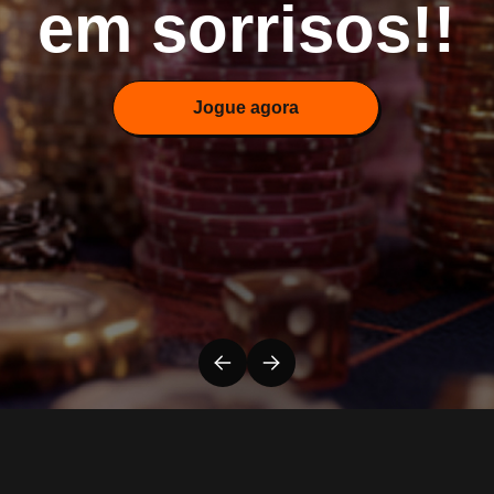
em sorrisos!!
Jogue agora