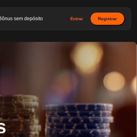
Bônus sem depósito
Entrar
Registrar
s