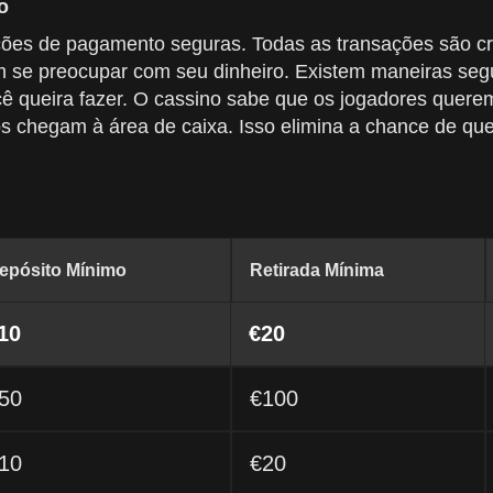
o
es de pagamento seguras. Todas as transações são cri
se preocupar com seu dinheiro. Existem maneiras segura
ê queira fazer. O cassino sabe que os jogadores querem
s chegam à área de caixa. Isso elimina a chance de qu
epósito Mínimo
Retirada Mínima
10
€20
50
€100
10
€20