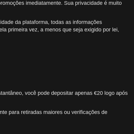
 promoções imediatamente. Sua privacidade é muito
idade da plataforma, todas as informações
 primeira vez, a menos que seja exigido por lei,
tantâneo, você pode depositar apenas €20 logo após
te para retiradas maiores ou verificações de