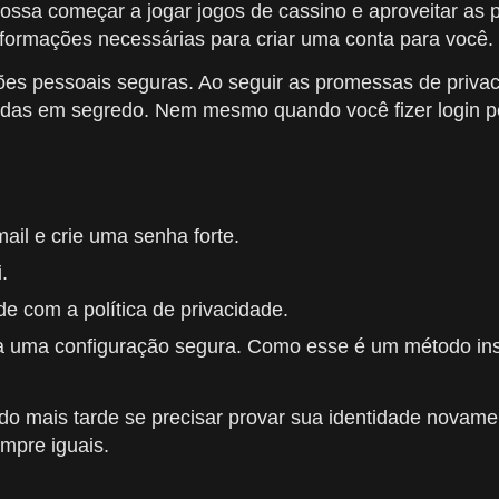
ossa começar a jogar jogos de cassino e aproveitar as
nformações necessárias para criar uma conta para você.
ões pessoais seguras. Ao seguir as promessas de privac
das em segredo. Nem mesmo quando você fizer login pela
ail e crie uma senha forte.
.
e com a política de privacidade.
ra uma configuração segura. Como esse é um método ins
 mais tarde se precisar provar sua identidade novamen
empre iguais.