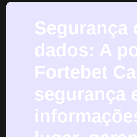
Segurança 
dados: A po
Fortebet Ca
segurança e
informaçõe